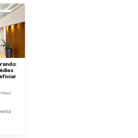
rando:
édias
ficiar
in Read
menta