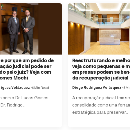
e porquê um pedido de
Reestruturando e melho
ação judicial pode ser
veja como pequenas e m
do pelo juiz? Veja com
empresas podem se bene
Gomes Mochi
da recuperação judicial
ríguez Velázquez
6 Min Read
Diego Rodríguez Velázquez
6 M
o com o Dr. Lucas Gomes
A recuperação judicial tem se
 Dr. Rodrigo…
consolidado como uma ferra
estratégica para preservar…