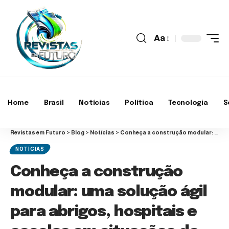
Aa
Home
Brasil
Notícias
Política
Tecnologia
S
Revistas em Futuro
>
Blog
>
Notícias
>
Conheça a construção modular: uma solução ágil para abrigos, hospitais e escolas em situações de crise
NOTÍCIAS
Conheça a construção
modular: uma solução ágil
para abrigos, hospitais e