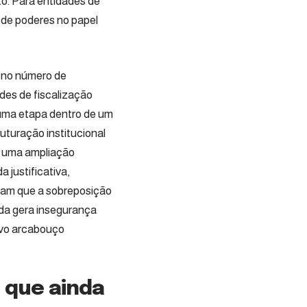
o. Para entidades de
 de poderes no papel
 no número de
des de fiscalização
uma etapa dentro de um
uturação institucional
r uma ampliação
 justificativa,
ntam que a sobreposição
da gera insegurança
novo arcabouço
 que ainda