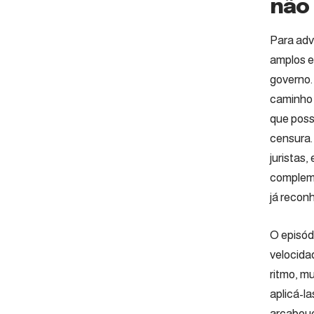
não
Para adv
amplos e
governo.
caminho 
que poss
censura.
juristas
compleme
já recon
O episódi
velocida
ritmo, m
aplicá-l
arcabouç