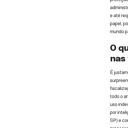
administ
e até req
papel, p
mundo pa
O q
nas 
É justam
surpreen
fiscaliz
todo o a
uso inde
por intel
SP) e co