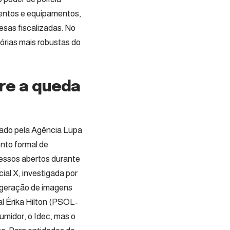
imentos e equipamentos,
resas fiscalizadas. No
tórias mais robustas do
re a queda
gado pela Agência Lupa
nto formal de
cessos abertos durante
ial X, investigada por
e geração de imagens
ral Érika Hilton (PSOL-
umidor, o Idec, mas o