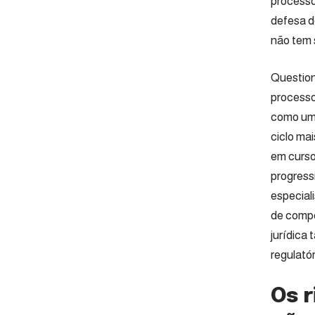
processo
defesa d
não tem 
Question
processo
como um 
ciclo ma
em curso
progress
especial
de compe
jurídica
regulató
Os r