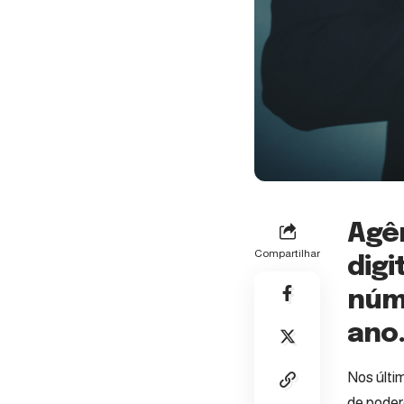
Agên
Compartilhar
digi
núm
ano
Nos últi
de poder