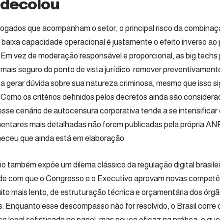
 decolou
ogados que acompanham o setor, o principal risco da combinaç
 baixa capacidade operacional é justamente o efeito inverso ao 
 Em vez de moderação responsável e proporcional, as big techs
mais seguro do ponto de vista jurídico: remover preventivamen
a gerar dúvida sobre sua natureza criminosa, mesmo que isso si
 Como os critérios definidos pelos decretos ainda são considera
, esse cenário de autocensura corporativa tende a se intensific
ntares mais detalhadas não forem publicadas pela própria ANP
heceu que ainda está em elaboração.
o também expõe um dilema clássico da regulação digital brasileir
de com que o Congresso e o Executivo aprovam novas competênc
uito mais lento, de estruturação técnica e orçamentária dos órg
as. Enquanto esse descompasso não for resolvido, o Brasil corre 
o legal sofisticado no papel, mas pouco eficaz na prática, o qu