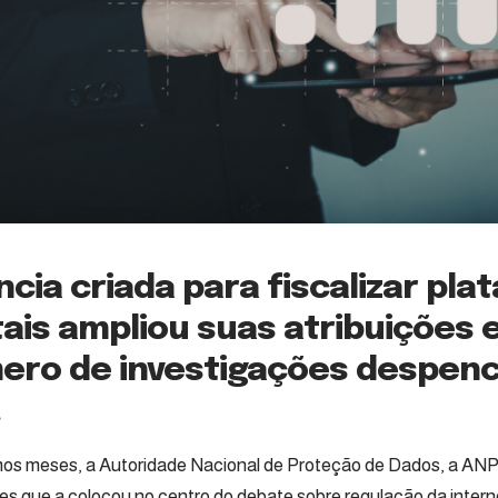
cia criada para fiscalizar pl
tais ampliou suas atribuições
ero de investigações despen
.
mos meses, a Autoridade Nacional de Proteção de Dados, a AN
es que a colocou no centro do debate sobre regulação da interne