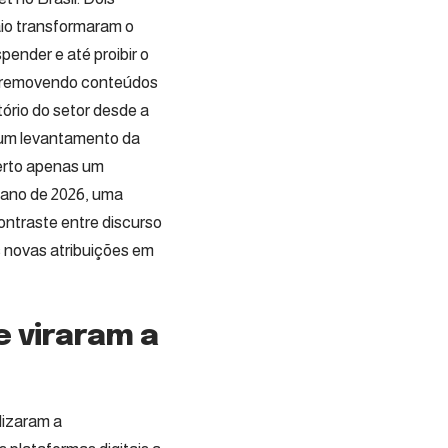
aio transformaram o
ender e até proibir o
o removendo conteúdos
atório do setor desde a
, um levantamento da
berto apenas um
o ano de 2026, uma
ontraste entre discurso
s novas atribuições em
 viraram a
lizaram a