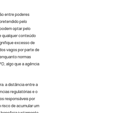
ão entre poderes
pretendido pelo
 podem optar pelo
te qualquer conteúdo
gnifique excesso de
dos vagos por parte de
ar enquanto normas
D, algo que a agência
a: a distância entre a
ias regulatórias e o
ãos responsáveis por
o risco de acumular um
e beneficia justamente