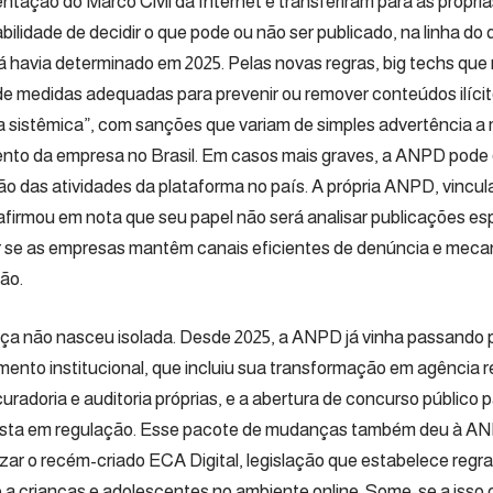
tação do Marco Civil da Internet e transferiram para as próprias
bilidade de decidir o que pode ou não ser publicado, na linha do
já havia determinado em 2025. Pelas novas regras, big techs qu
e medidas adequadas para prevenir ou remover conteúdos ilíci
ha sistêmica”, com sanções que variam de simples advertência a
nto da empresa no Brasil. Em casos mais graves, a ANPD pode 
o das atividades da plataforma no país. A própria ANPD, vincula
 afirmou em nota que seu papel não será analisar publicações es
ar se as empresas mantêm canais eficientes de denúncia e mec
ão.
a não nasceu isolada. Desde 2025, a ANPD já vinha passando 
imento institucional, que incluiu sua transformação em agência
uradoria e auditoria próprias, e a abertura de concurso público 
ista em regulação. Esse pacote de mudanças também deu à AN
lizar o recém-criado ECA Digital, legislação que estabelece regr
 a crianças e adolescentes no ambiente online. Some-se a isso o