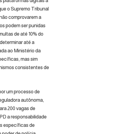
 plataformas digitais a
 que o Supremo Tribunal
e não comprovarem a
tos podem ser punidas
 multas de até 10% do
determinar até a
da ao Ministério da
pecíficas, mas sim
anismos consistentes de
por um processo de
 reguladora autônoma,
para 200 vagas de
PD a responsabilidade
as específicas de
 poder de polícia