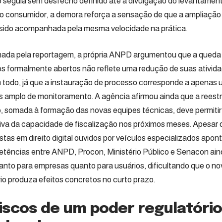
 seguia sem desfecho definido até a divulgação do levantament
o consumidor, a demora reforça a sensação de que a ampliação
sido acompanhada pela mesma velocidade na prática.
ada pela reportagem, a própria ANPD argumentou que a queda
s formalmente abertos não reflete uma redução de suas ativida
todo, já que a instauração de processo corresponde a apenas 
is amplo de monitoramento. A agência afirmou ainda que a reestr
, somada à formação das novas equipes técnicas, deve permiti
iva da capacidade de fiscalização nos próximos meses. Apesar da
istas em direito digital ouvidos por veículos especializados apo
tências entre ANPD, Procon, Ministério Público e Senacon ain
 tanto para empresas quanto para usuários, dificultando que o 
rio produza efeitos concretos no curto prazo.
iscos de um poder regulatório