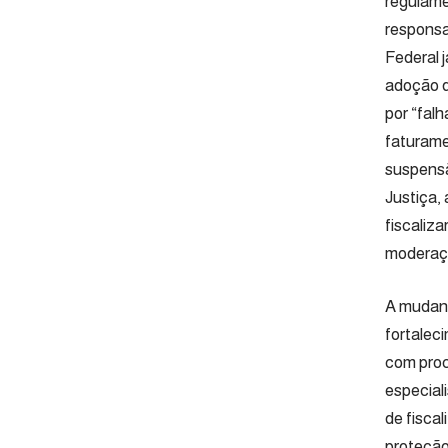
regulamen
responsa
Federal 
adoção d
por “fal
faturame
suspensã
Justiça,
fiscaliz
moderaç
A mudanç
fortalec
com proc
especial
de fisca
proteção