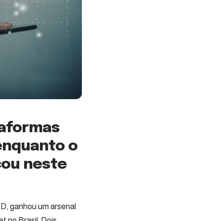
ataformas
 enquanto o
cou neste
PD, ganhou um arsenal
t no Brasil. Dois