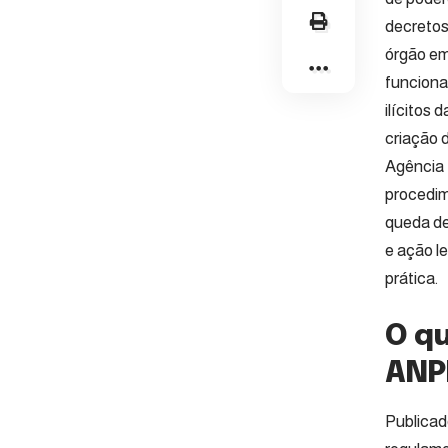
decretos
órgão em
funciona
ilícitos 
criação 
Agência 
procedim
queda de
e ação l
prática.
O q
ANP
Publicad