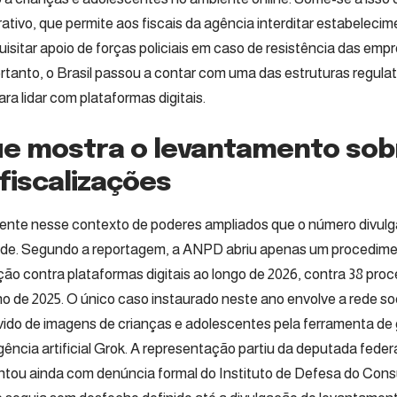
rativo, que permite aos fiscais da agência interditar estabelec
uisitar apoio de forças policiais em caso de resistência das emp
ortanto, o Brasil passou a contar com uma das estruturas regula
ra lidar com plataformas digitais.
ue mostra o levantamento sob
fiscalizações
ente nesse contexto de poderes ampliados que o número divul
de. Segundo a reportagem, a ANPD abriu apenas um procedime
ação contra plataformas digitais ao longo de 2026, contra 38 pro
no de 2025. O único caso instaurado neste ano envolve a rede soc
vido de imagens de crianças e adolescentes pela ferramenta d
igência artificial Grok. A representação partiu da deputada fede
ntou ainda com denúncia formal do Instituto de Defesa do Cons