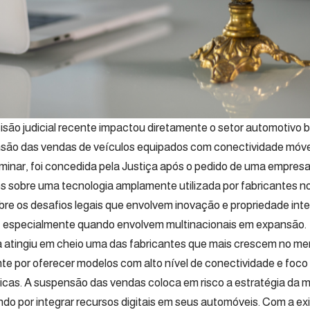
são judicial recente impactou diretamente o setor automotivo br
são das vendas de veículos equipados com conectividade móve
liminar, foi concedida pela Justiça após o pedido de uma empres
tos sobre uma tecnologia amplamente utilizada por fabricantes n
obre os desafios legais que envolvem inovação e propriedade int
, especialmente quando envolvem multinacionais em expansão.
 atingiu em cheio uma das fabricantes que mais crescem no merc
te por oferecer modelos com alto nível de conectividade e foc
icas. A suspensão das vendas coloca em risco a estratégia da 
do por integrar recursos digitais em seus automóveis. Com a exig