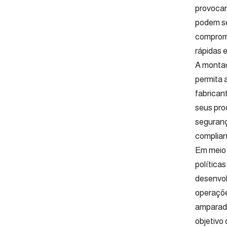
provocar
podem se
comprome
rápidas e
A montad
permita 
fabrican
seus pro
seguranç
complian
Em meio 
política
desenvol
operaçõe
amparada
objetivo