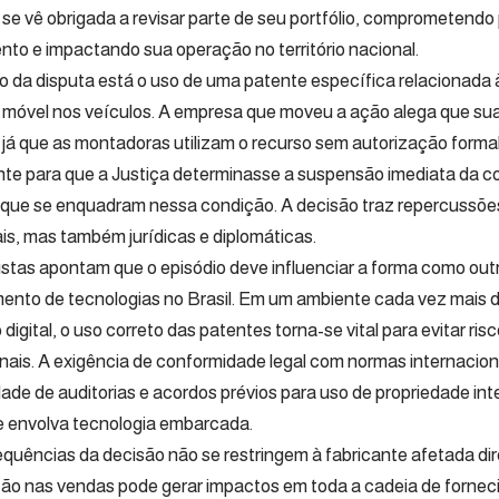
se vê obrigada a revisar parte de seu portfólio, comprometendo
nto e impactando sua operação no território nacional.
o da disputa está o uso de uma patente específica relacionada 
móvel nos veículos. A empresa que moveu a ação alega que sua
, já que as montadoras utilizam o recurso sem autorização forma
te para que a Justiça determinasse a suspensão imediata da c
que se enquadram nessa condição. A decisão traz repercussõ
is, mas também jurídicas e diplomáticas.
istas apontam que o episódio deve influenciar a forma como ou
mento de tecnologias no Brasil. Em um ambiente cada vez mais
digital, o uso correto das patentes torna-se vital para evitar risc
nais. A exigência de conformidade legal com normas internacion
ade de auditorias e acordos prévios para uso de propriedade int
e envolva tecnologia embarcada.
quências da decisão não se restringem à fabricante afetada di
ção nas vendas pode gerar impactos em toda a cadeia de fornec