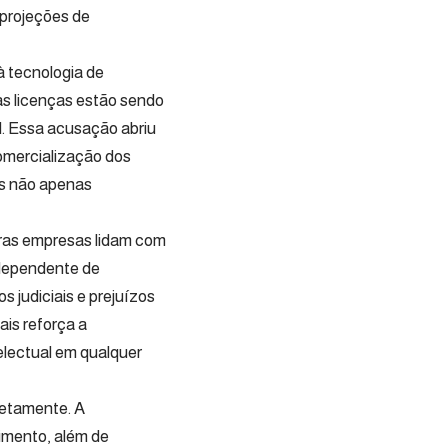
 projeções de
à tecnologia de
s licenças estão sendo
l. Essa acusação abriu
omercialização dos
es não apenas
tras empresas lidam com
 dependente de
os judiciais e prejuízos
ais reforça a
electual em qualquer
retamente. A
imento, além de