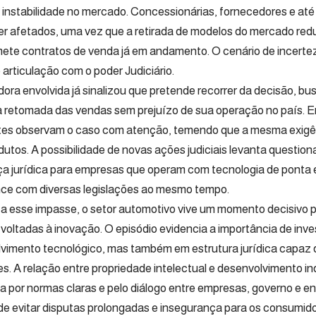
 instabilidade no mercado. Concessionárias, fornecedores e a
r afetados, uma vez que a retirada de modelos do mercado reduz
te contratos de venda já em andamento. O cenário de incerte
 articulação com o poder Judiciário.
ora envolvida já sinalizou que pretende recorrer da decisão, 
a retomada das vendas sem prejuízo de sua operação no país. E
tes observam o caso com atenção, temendo que a mesma exigên
dutos. A possibilidade de novas ações judiciais levanta questio
a jurídica para empresas que operam com tecnologia de ponta e
ce com diversas legislações ao mesmo tempo.
a esse impasse, o setor automotivo vive um momento decisivo par
s voltadas à inovação. O episódio evidencia a importância de inv
vimento tecnológico, mas também em estrutura jurídica capaz 
s. A relação entre propriedade intelectual e desenvolvimento ind
 por normas claras e pelo diálogo entre empresas, governo e en
 de evitar disputas prolongadas e insegurança para os consumido