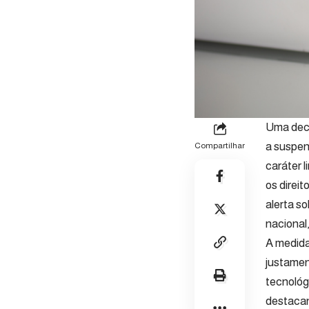
Uma deci
a suspen
Compartilhar
caráter 
os direi
alerta s
nacional
A medida
justamen
tecnológ
destacan