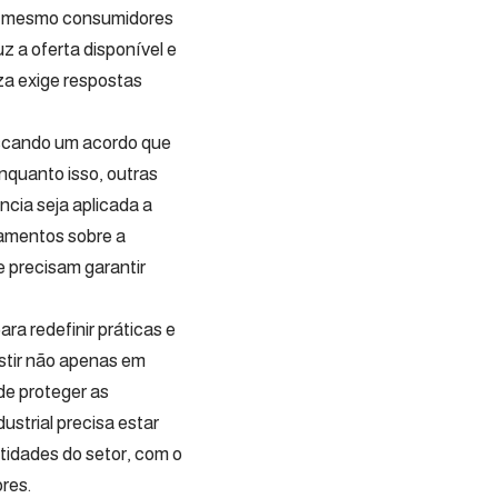
té mesmo consumidores
 a oferta disponível e
za exige respostas
buscando um acordo que
nquanto isso, outras
cia seja aplicada a
namentos sobre a
 precisam garantir
a redefinir práticas e
estir não apenas em
de proteger as
ustrial precisa estar
tidades do setor, com o
res.