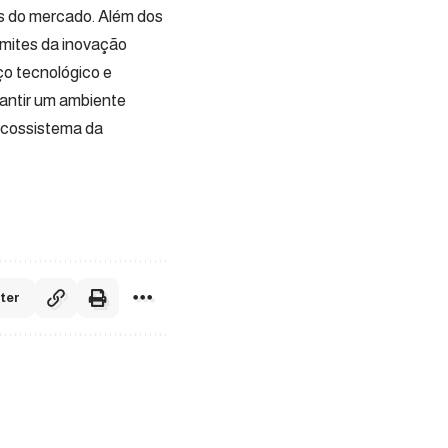
s do mercado. Além dos
imites da inovação
nço tecnológico e
rantir um ambiente
 ecossistema da
ter