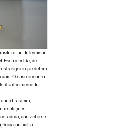
asileiro, ao determinar
l. Essa medida, de
a estrangeira que detém
o país. O caso acende o
electual no mercado
ado brasileiro,
o em soluções
montadora, que vinha se
ência judicial, a