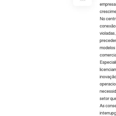
empresa 
crescime
No centr
conexão 
violadas
preceden
modelos 
comercia
Especial
licencia
inovação 
operacio
necessid
setor qu
As conse
interrup