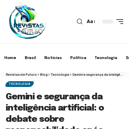
Aa
Home
Brasil
Notícias
Política
Tecnologia
S
Revistas em Futuro
>
Blog
>
Tecnologia
>
Gemini e segurança da inteligência artificial: o debate sobre responsabilidade após acusação de incentivo à violência
TECNOLOGIA
Gemini e segurança da
inteligência artificial: o
debate sobre