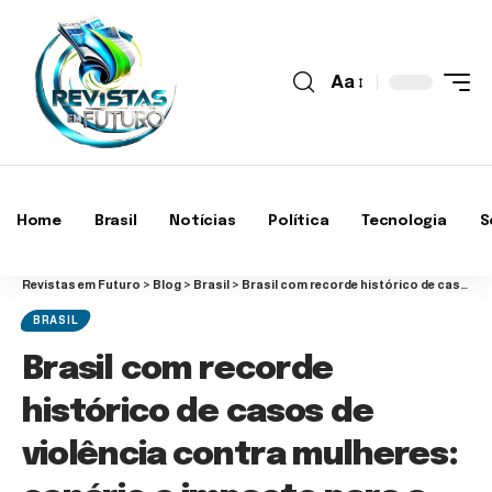
Aa
Home
Brasil
Notícias
Política
Tecnologia
S
Revistas em Futuro
>
Blog
>
Brasil
>
Brasil com recorde histórico de casos de violência contra mulheres: cenário e impacto para a sociedade
BRASIL
Brasil com recorde
histórico de casos de
violência contra mulheres: