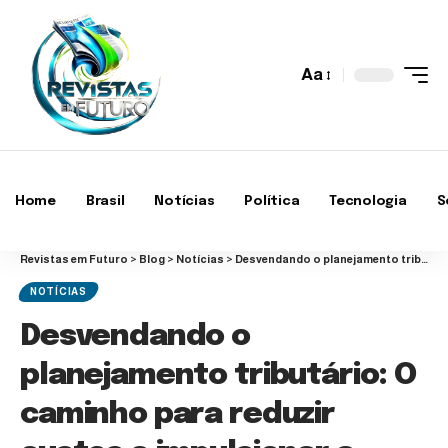
Aa
Home
Brasil
Notícias
Política
Tecnologia
S
Revistas em Futuro
>
Blog
>
Notícias
>
Desvendando o planejamento tributário: O caminho para reduzir custos e impulsionar a competitividade empresarial
NOTÍCIAS
Desvendando o
planejamento tributário: O
caminho para reduzir