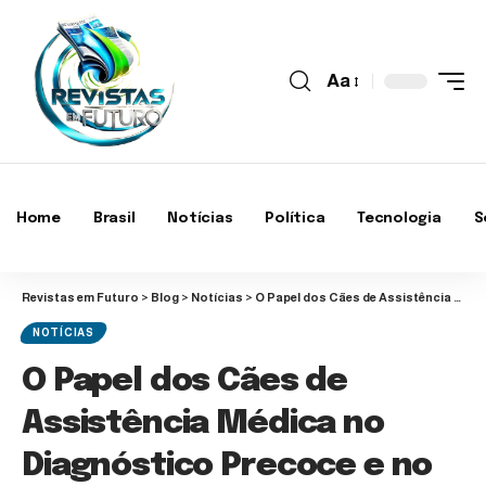
Aa
Home
Brasil
Notícias
Política
Tecnologia
S
Revistas em Futuro
>
Blog
>
Notícias
>
O Papel dos Cães de Assistência Médica no Diagnóstico Precoce e no Suporte à Saúde Humana
NOTÍCIAS
O Papel dos Cães de
Assistência Médica no
Diagnóstico Precoce e no