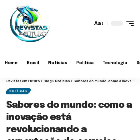
Aa
Home
Brasil
Notícias
Política
Tecnologia
S
Revistas em Futuro
>
Blog
>
Notícias
>
Sabores do mundo: como a inovação está revolucionando a exportação de cervejas
NOTÍCIAS
Sabores do mundo: como a
inovação está
revolucionando a