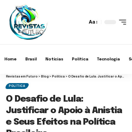
Aa
Home
Brasil
Notícias
Política
Tecnologia
S
Revistas em Futuro
>
Blog
>
Política
>
O Desafio de Lula: Justificar o Apoio à Anistia e Seus Efeitos na Política Brasileira
POLÍTICA
O Desafio de Lula:
Justificar o Apoio à Anistia
e Seus Efeitos na Política